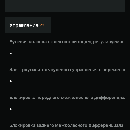
WEY 07
WEY 05
Расширяя границы комфорта
Эстетика ново
от 6 149 000 ₽
от 5 699 0
Управление
Рулевая колонка с электроприводом, регулируемая по
●
Электроусилитель рулевого управления с переменны
WEY 80
WEY 80 Л
●
Масштаб возможностей
Масштаб возм
от 6 449 000 ₽
от 8 099 0
Блокировка переднего межколесного дифференциала
●
Блокировка заднего межколесного дифференциала