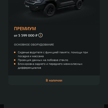
TANK Финансы
Сервис
Корпоративным клиентам
Специальные предложения
Моторные масла
TANK ФИНАНСЫ
ПРЕМИУМ
TANK Кредит
ЦИФРОВЫЕ СЕРВИСЫ TANK
от
5 599 000 ₽
TANK Лизинг
Цифровые сервисы TANK
ОСНОВНОЕ ОБОРУДОВАНИЕ
TANK 500
TANK 700
Сиденье водителя с функцией памяти, помощи при
TANK Страхование
Подписки
Веди за собой
Сила признан
посадке и массажа
от 6 499 000 ₽
от 10 199 
Проекция данных на лобовое стекло
Блокировка заднего и переднего межколесных
дифференциалов
В наличии