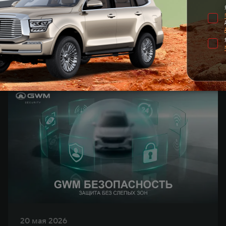
9 июня 2026
Экипажи GWM триумфально
завершили международный
ралли-рейд «Такла-Макан –
2026»
20 мая 2026