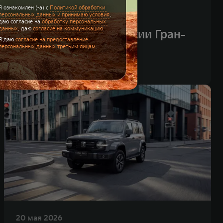
27 мая 2026
TANK 400 — лучший
внедорожник по версии Гран-
при «За рулем»
20 мая 2026