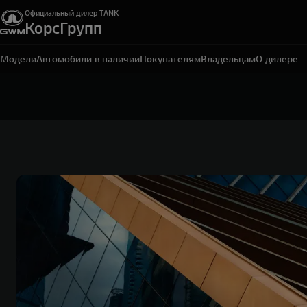
Официальный дилер TANK
КорсГрупп
Курск, ул. 50 Лет Октября, д. 187
+7 (4712) 78-53-47
Модели
Автомобили в наличии
Покупателям
Владельцам
О дилере