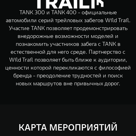
TANK Финансы
Сервис
TANK 300 и TANK 400 - официальные
Корпоративным клиентам
Специальные предложения
автомобили серий трейловых забегов Wild Trail.
Моторные масла
Участие TANK позволяет продемонстрировать
TANK ФИНАНСЫ
внедорожные возможности моделей и
TANK Кредит
ЦИФРОВЫЕ СЕРВИСЫ TANK
познакомить участников забега с TANK в
естественной для него среде. Партнерство с
TANK Лизинг
Цифровые сервисы TANK
Wild Trail позволяет быть ближе к аудитории,
TANK 500
TANK 70
TANK Страхование
Подписки
ценности которой перекликаются с философией
Веди за собой
Сила призна
бренда - преодоление трудностей и поиск
от 6 499 000 ₽
от 10 199
новых маршрутов вне привычных дорог.
КАРТА МЕРОПРИЯТИЙ