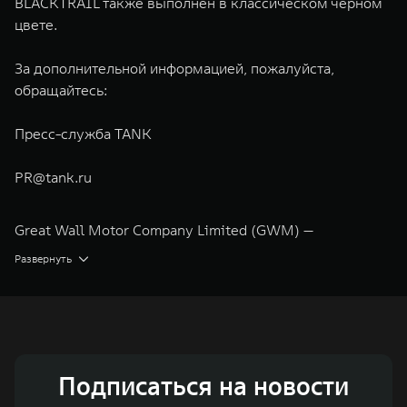
BLACKTRAIL также выполнен в классическом черном
цвете.
За дополнительной информацией, пожалуйста,
обращайтесь:
Пресс-служба TANK
PR@tank.ru
Great Wall Motor Company Limited (GWM) —
глобальный производитель внедорожников,
Развернуть
кроссоверов и пикапов, специализирующийся на
интеллектуальных технологиях и экологичном
производстве. Компания была зарегистрирована на
Гонконгской и Шанхайской фондовых биржах в 2003 и
Подписаться на новости
2011 годах соответственно. Сфера деятельности