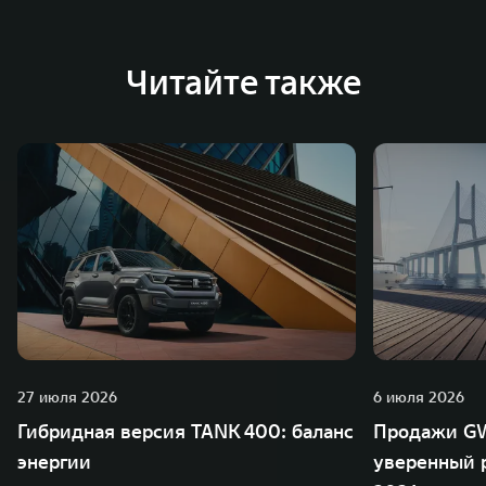
Австрии и Южной Корее. Компания построила
глобальную систему «14+5», которая включает 10
внутренних производственных комплексов и 4
Читайте также
зарубежных – в России, Таиланде, Бразилии и Индии, а
также 5 предприятий по сборке автомобилей.
27 июля 2026
6 июля 2026
Гибридная версия TANK 400: баланс
Продажи GW
энергии
уверенный р