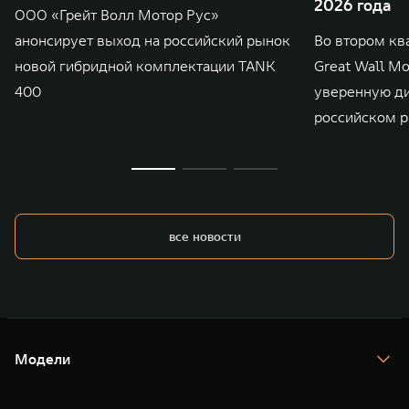
2026 года
ООО «Грейт Волл Мотор Рус»
анонсирует выход на российский рынок
Во втором кв
новой гибридной комплектации TANK
Great Wall M
400
уверенную д
российском р
все новости
Модели
TANK 300
TANK 400