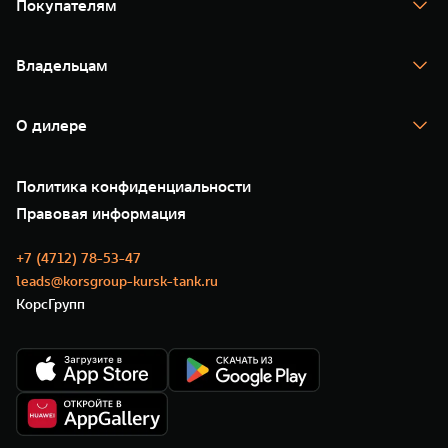
Покупателям
TANK 500
TANK 700
Спецпредложения
Тест-драйв
Владельцам
TANK Финансы
TANK Кредит
Гарантия
TANK Лизинг
Помощь на дороге
Корпоративным клиентам
О дилере
Новые цифровые сервисы TANK
Зарядные станции
Подписки
О нас
Специальные предложения
35 лет GWM
Сервис
Политика конфиденциальности
GWM ТЕХ ДЕНЬ
Нулевое ТО
Новости
Правовая информация
Моторные масла
+7 (4712) 78-53-47
leads@korsgroup-kursk-tank.ru
КорсГрупп