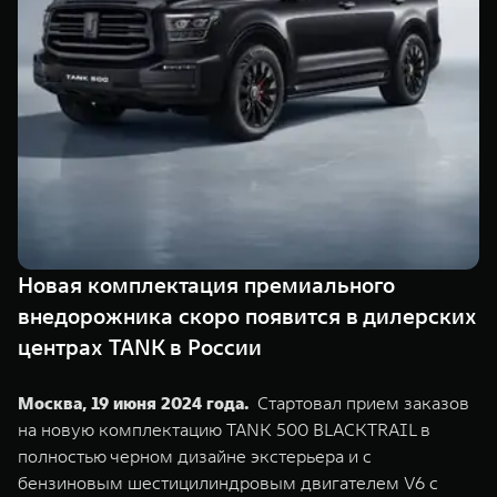
TANK Финансы
Сервис
Корпоративным клиентам
Специальные предложения
Моторные масла
TANK ФИНАНСЫ
TANK Кредит
ЦИФРОВЫЕ СЕРВИСЫ TANK
TANK Лизинг
Цифровые сервисы TANK
TANK 500
TANK 700
TANK Страхование
Подписки
Веди за собой
Сила признан
от 6 499 000 ₽
от 10 199 
Новая комплектация премиального
внедорожника скоро появится в дилерских
центрах TANK в России
Москва, 19 июня 2024 года.
Стартовал прием заказов
на новую комплектацию TANK 500 BLACKTRAIL в
полностью черном дизайне экстерьера и с
бензиновым шестицилиндровым двигателем V6 c