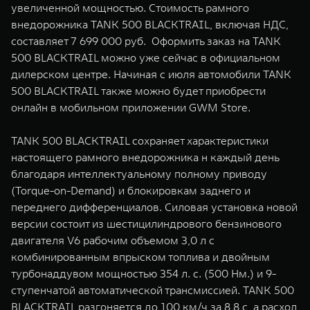
увеличенной мощностью. Стоимость рамного
WEY 07
WEY 05
внедорожника TANK 500 BLACKTRAIL, включая НДС,
Расширяя границы комфорта
Эстетика нов
составляет 7 699 000 руб. Оформить заказ на TANK
от 6 149 000 ₽
от 5 699 0
500 BLACKTRAIL можно уже сейчас в официальном
дилерском центре. Начиная с июля автомобили TANK
500 BLACKTRAIL также можно будет приобрести
онлайн в мобильном приложении GWM Store.
TANK 500 BLACKTRAIL сохраняет характеристики
настоящего рамного внедорожника н каждый день
благодаря интеллектуальному полному приводу
(Torque-on-Demand) и блокировкам заднего и
WEY 80
WEY 80 
переднего дифференциалов. Силовая установка новой
Масштаб возможностей
Масштаб воз
версии состоит из шестицилиндрового бензинового
от 6 449 000 ₽
от 8 099 
двигателя V6 рабочим объемом 3,0 л с
комбинированным впрыском топлива и двойным
турбонаддувом мощностью 354 л. с. (500 Нм.) и 9-
ступенчатой автоматической трансмиссией. TANK 500
BLACKTRAIL разгоняется до 100 км/ч за 8,8 с, а расход