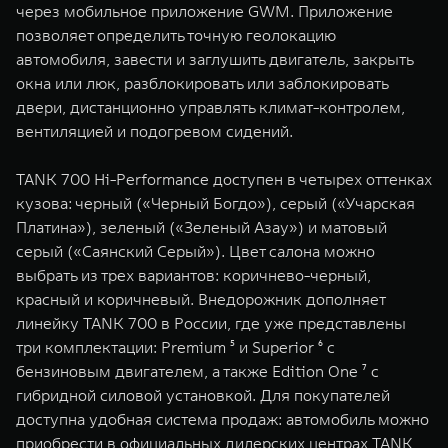
через мобильное приложение GWM. Приложение
позволяет определить точную геолокацию
автомобиля, завести и заглушить двигатель, закрыть
окна или люк, разблокировать или заблокировать
двери, дистанционно управлять климат-контролем,
вентиляцией и подогревом сидений.
TANK 700 Hi-Performance доступен в четырех оттенках
кузова: черный («Черный Богдо»), серый («Учарская
Платина»), зеленый («Зеленый Азау») и матовый
серый («Саянский Серый»). Цвет салона можно
выбрать из трех вариантов: коричнево-черный,
красный и коричневый. Внедорожник дополняет
линейку TANK 700 в России, где уже представлены
три комплектации: Premium ⁵ и Superior ⁶ с
бензиновым двигателем, а также Edition One ⁷ с
гибридной силовой установкой. Для покупателей
доступна удобная система продаж: автомобиль можно
приобрести в официальных дилерских центрах TANK