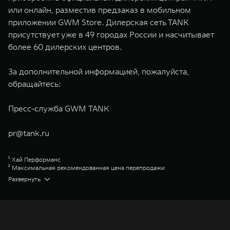
или онлайн, разместив предзаказ в мобильном
приложении GWM Store. Дилерская сеть TANK
присутствует уже в 49 городах России и насчитывает
более 60 дилерских центров.
За дополнительной информацией, пожалуйста,
обращайтесь:
Пресс-служба GWM TANK
pr@tank.ru
¹ Хай Перформанс
² Максимальная рекомендованная цена перепродажи
³ Торк-он-Диманд
Развернуть
⁴ ГВМ Коннекшн
⁵ Премиум
⁶ Супериор
⁷ Эдишен Уан
Great Wall Motor Company Limited (GWM) — глобальный производитель
внедорожников, кроссоверов и пикапов, специализирующийся на