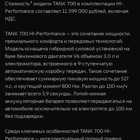
Стоимость ² модели TANK 700 в комплектации Hi-
WEY 07
WEY 05
Performance составляет 11 599 000 рублей, включая
Расширяя границы комфорта
Эстетика нов
НДС.
от 6 149 000 ₽
от 5 699 0
TANK 700 Hi-Performance — это сочетание мощности,
премиального комфорта и передовых технологий.
Модель оснащена гибридной силовой установкой на
базе бензинового двигателя V6 объемом 3,0 л и
электромотора, встроенного в 9-ступенчатую
автоматическую коробку передач. Такое сочетание
обеспечивает суммарную пиковую мощность до 517
л.с. и крутящий момент 800 Нм. Разгон до 100 км/ч
WEY 80
WEY 80 
занимает всего 5,9 секунды. Литий-ионная
Масштаб возможностей
Масштаб воз
аккумуляторная батарея позволяет передвигаться на
от 6 449 000 ₽
от 8 099 
автомобиле исключительно на электротяге до 100 км
без подзарядки.
Среди ключевых особенностей TANK 700 Hi-
Performance — интеллектуальный полный привод