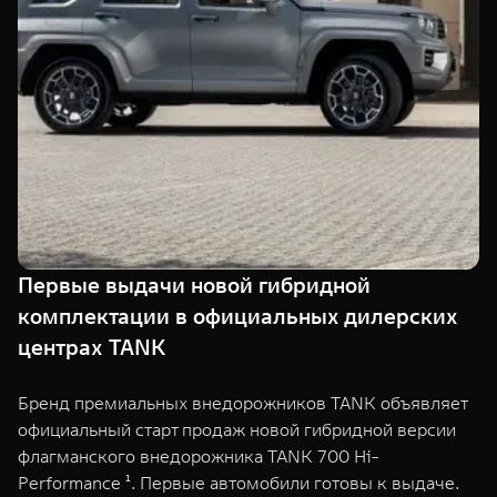
TANK Финансы
Сервис
Корпоративным клиентам
Специальные предложения
Моторные масла
TANK ФИНАНСЫ
TANK Кредит
ЦИФРОВЫЕ СЕРВИСЫ TANK
TANK Лизинг
Цифровые сервисы TANK
TANK 500
TANK 700
TANK Страхование
Подписки
Веди за собой
Сила признан
от 6 499 000 ₽
от 10 199 
Первые выдачи новой гибридной
комплектации в официальных дилерских
центрах TANK
Бренд премиальных внедорожников TANK объявляет
официальный старт продаж новой гибридной версии
флагманского внедорожника TANK 700 Hi-
Performance ¹. Первые автомобили готовы к выдаче.