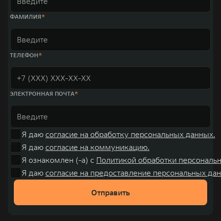
«14+5», которая включает 10 внутренних производственных
комплексов и 4 зарубежных – в России, Таиланде, Бразилии и Индии, а
ФАМИЛИЯ
также 5 предприятий по сборке автомобилей.
ТЕЛЕФОН
ЭЛЕКТРОННАЯ ПОЧТА
Я даю
согласие на обработку персональных данных.
Я даю
согласие на коммуникацию.
Я ознакомлен (-а) с
Политикой обработки персональ
Я даю
согласие на предоставление персональных дан
Отправить