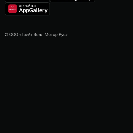
© ООО «Грейт Волл Мотор Рус»