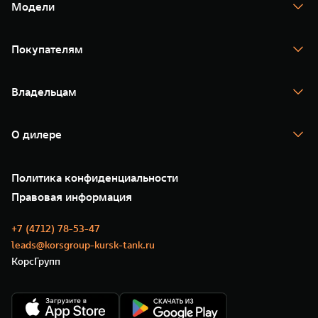
Модели
TANK 300
TANK 400
Покупателям
TANK 500
TANK 700
Спецпредложения
Тест-драйв
Владельцам
TANK Финансы
TANK Кредит
Гарантия
TANK Лизинг
Помощь на дороге
Корпоративным клиентам
О дилере
Новые цифровые сервисы TANK
Зарядные станции
Подписки
О нас
Специальные предложения
35 лет GWM
Сервис
Политика конфиденциальности
GWM ТЕХ ДЕНЬ
Нулевое ТО
Новости
Правовая информация
Моторные масла
+7 (4712) 78-53-47
leads@korsgroup-kursk-tank.ru
КорсГрупп