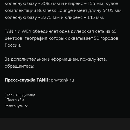
колесную базу - 3085 мм и клиренс – 155 мм, кузов
комплектации Business Lounge имеет длину 5405 мм,
колесную базу - 3275 мм и клиренс – 145 мм.
TANK и WEY объединяет одна дилерская сеть из 65
центров, география которых охватывает 50 городов
России.
За дополнительной информацией, пожалуйста,
обращайтесь:
Пресс-служба TANK:
pr@tank.ru
¹ Торк-Он-Диманд
² Парт-тайм
³ Адвенчер
Развернуть
⁴ Премиум
⁵ Урбан
⁶ Блэктрэйл
⁷ Супериор
⁸ Эдишен Уан