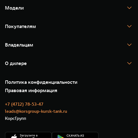
Модели
TANK 300
TANK 400
Покупателям
TANK 500
TANK 700
Спецпредложения
Тест-драйв
Владельцам
TANK Финансы
TANK Кредит
Гарантия
TANK Лизинг
Помощь на дороге
Корпоративным клиентам
О дилере
Новые цифровые сервисы TANK
Зарядные станции
Подписки
О нас
Специальные предложения
35 лет GWM
Сервис
Политика конфиденциальности
GWM ТЕХ ДЕНЬ
Нулевое ТО
Новости
Правовая информация
Моторные масла
+7 (4712) 78-53-47
leads@korsgroup-kursk-tank.ru
КорсГрупп