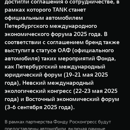
достигли соглашения о сотрудничестве, в
WEY 07
WEY 05
рамках которого TANK станет
Расширяя границы комфорта
Эстетика нов
официальным автомобилем
от 6 149 000 ₽
от 5 699 0
Петербургского международного
экономического форума 2025 года. В
соответствии с соглашением бренд также
выступит в статусе ОАФ (официального
автомобиля) таких мероприятий Фонда,
как Петербургский международный
юридический форум (19-21 мая 2025
WEY 80
WEY 80 
года), Невский международный
Масштаб возможностей
Масштаб воз
экологический конгресс (22-23 мая 2025
от 6 449 000 ₽
от 8 099 
года) и Восточный экономический форум
(3-6 сентября 2025 года).
В рамках партнерства Фонду Росконгресс будут
предоставлены автомобили, включая рамные