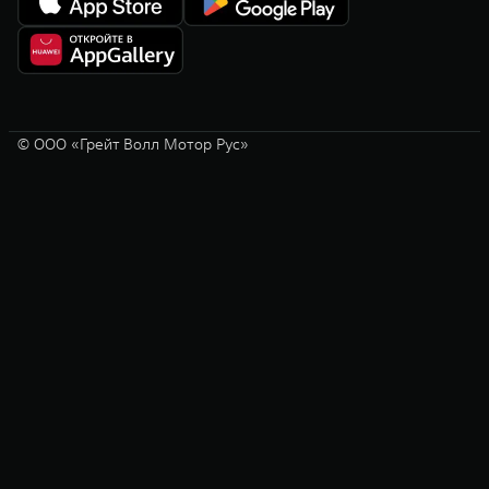
© ООО «Грейт Волл Мотор Рус»