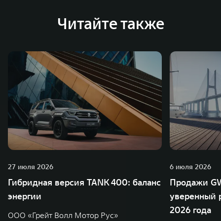
глобальную систему «14+5», которая включает 10
внутренних производственных комплексов и 4
Читайте также
зарубежных – в России, Таиланде, Бразилии и Индии, а
также 5 предприятий по сборке автомобилей.
27 июля 2026
6 июля 2026
Гибридная версия TANK 400: баланс
Продажи GW
энергии
уверенный р
2026 года
ООО «Грейт Волл Мотор Рус»