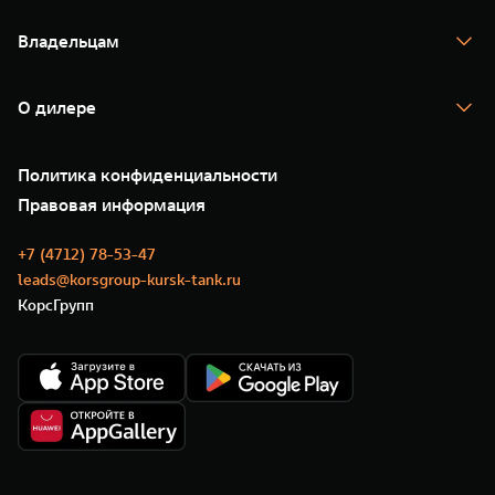
TANK 700
Спецпредложения
Тест-драйв
Владельцам
TANK Финансы
TANK Кредит
Гарантия
TANK Лизинг
Помощь на дороге
Корпоративным клиентам
О дилере
Новые цифровые сервисы TANK
Зарядные станции
Подписки
О нас
Специальные предложения
35 лет GWM
Сервис
Политика конфиденциальности
GWM ТЕХ ДЕНЬ
Нулевое ТО
Новости
Правовая информация
Моторные масла
+7 (4712) 78-53-47
leads@korsgroup-kursk-tank.ru
КорсГрупп