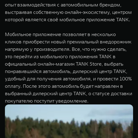
опыт взаимодействия с автомобильным брендом,
WEY 07
WEY 05
выстраивая собственную онлайн-экосистему, центром
Расширяя границы комфорта
Эстетика нов
от 6 149 000 ₽
от 5 699 0
которой является своё мобильное приложение TANK.
Мобильное приложение позволяет в несколько
кликов приобрести новый премиальный внедорожник
напрямую у производителя. Все, что нужно сделать,
это перейти из мобильного приложения TANK в
официальный онлайн-магазин TANK Store, выбрать
понравившийся автомобиль, дилерский центр TANK,
удобный для получения автомобиля, и провести 100%
WEY 80
WEY 80 
оплату. После этого автомобиль будет направлен в
выбранный дилерский центр TANK, о статусе доставки
Масштаб возможностей
Масштаб воз
от 6 449 000 ₽
от 8 099 
покупателю поступит уведомление.