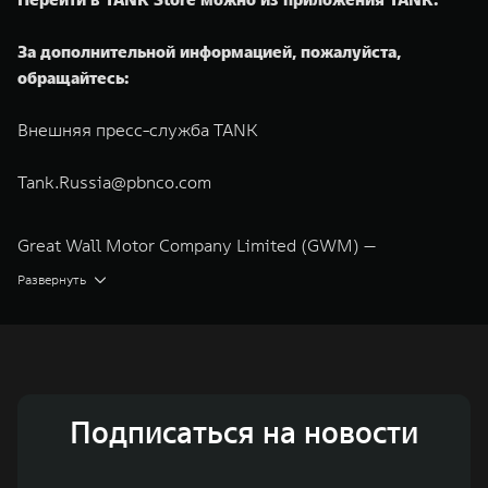
За дополнительной информацией, пожалуйста,
обращайтесь:
Внешняя пресс-служба TANK
Tank.Russia@pbnco.com
Great Wall Motor Company Limited (GWM) —
глобальный производитель внедорожников,
Развернуть
кроссоверов и пикапов, специализирующийся на
интеллектуальных технологиях и экологичном
производстве. Компания была зарегистрирована на
Гонконгской и Шанхайской фондовых биржах в 2003 и
Подписаться на новости
2011 годах соответственно. Сфера деятельности
концерна GWM включает проектирование,