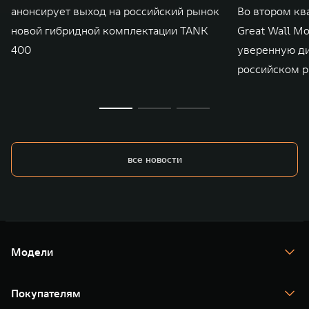
анонсирует выход на российский рынок
Во втором кв
новой гибридной комплектации TANK
Great Wall M
400
уверенную д
российском р
все новости
Модели
TANK 300
TANK 400
Покупателям
TANK 500