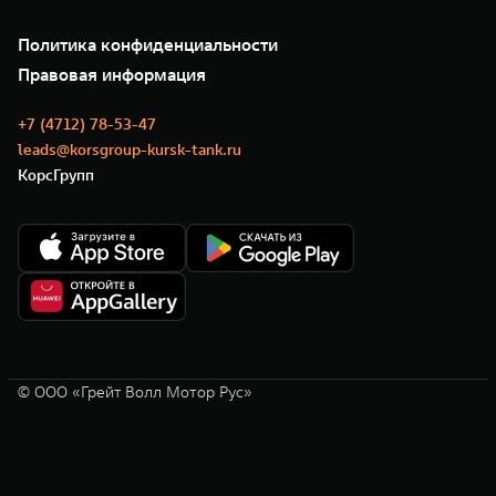
Подписки
О нас
Специальные предложения
35 лет GWM
Сервис
Политика конфиденциальности
GWM ТЕХ ДЕНЬ
Нулевое ТО
Новости
Правовая информация
Моторные масла
+7 (4712) 78-53-47
leads@korsgroup-kursk-tank.ru
КорсГрупп
© ООО «Грейт Волл Мотор Рус»