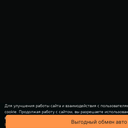
Для улучшения работы сайта и взаимодействия с пользователя
cookie. Продолжая работу с сайтом, вы разрешаете использова
вашей персональной информации на нашем сайте осуществляет
Выгодный обмен авто
Выгодный обмен авто
конфиденциальности
. Вы всегда можете отключить файлы cooki