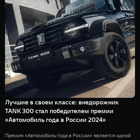
TANK Финансы
Сервис
Корпоративным клиентам
Специальные предложения
Моторные масла
TANK ФИНАНСЫ
TANK Кредит
ЦИФРОВЫЕ СЕРВИСЫ TANK
TANK Лизинг
Цифровые сервисы TANK
TANK 500
TANK 700
TANK Страхование
Подписки
Веди за собой
Сила признан
от 6 499 000 ₽
от 10 199 
Лучшие в своем классе: внедорожник
TANK 300 стал победителем премии
«Автомобиль года в России 2024»
Премия «Автомобиль года в России» является одной