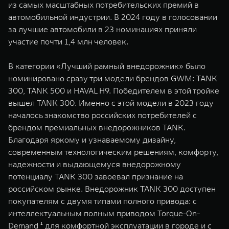
из самых масштабных потребительских премий в
WEY 07
WEY 05
автомобильной индустрии. В 2024 году в голосовании
Расширяя границы комфорта
Эстетика нов
за лучшие автомобили в 23 номинациях приняли
от 6 149 000 ₽
от 5 699 0
участие почти 1,4 млн человек.
В категории «Лучший рамный внедорожник» было
номинировано сразу три модели брендов GWM: TANK
300, TANK 500 и HAVAL H9. Победителем в этой тройке
вышел TANK 300. Именно с этой модели в 2023 году
началось знакомство российских потребителей с
брендом премиальных внедорожников TANK.
Благодаря яркому и узнаваемому дизайну,
WEY 80
WEY 80 
современным технологическим решениям, комфорту,
Масштаб возможностей
Масштаб воз
надежности и выдающемуся внедорожному
от 6 449 000 ₽
от 8 099 
потенциалу TANK 300 завоевал признание на
российском рынке. Внедорожник TANK 300 доступен
покупателям c двумя типами полного привода: с
интеллектуальным полным приводом Torque-On-
Demand ¹ для комфортной эксплуатации в городе и c