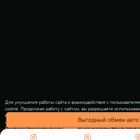
Для улучшения работы сайта и взаимодействия с пользователя
cookie. Продолжая работу с сайтом, вы разрешаете использова
вашей персональной информации на нашем сайте осуществляет
Выгодный обмен авто
Выгодный обмен авто
конфиденциальности
. Вы всегда можете отключить файлы cooki
Если файлы cookie отключены, это может означать, что вы не 
использовать все функции нашего сайта.