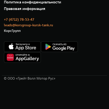
Сервис
Политика конфиденциальности
GWM ТЕХ ДЕНЬ
Нулевое ТО
Новости
Правовая информация
Моторные масла
+7 (4712) 78-53-47
leads@korsgroup-kursk-tank.ru
КорсГрупп
© ООО «Грейт Волл Мотор Рус»