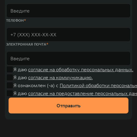
WEY 07
WEY 05
Расширяя границы комфорта
Эстетика нов
от 6 149 000 ₽
от 5 699 0
ТЕЛЕФОН
ЭЛЕКТРОННАЯ ПОЧТА
Я даю
согласие на обработку персональных данных.
Я даю
согласие на коммуникацию.
WEY 80
WEY 80 
Я ознакомлен (-а) с
Политикой обработки персональ
Масштаб возможностей
Масштаб воз
Я даю
согласие на предоставление персональных дан
от 6 449 000 ₽
от 8 099 
Отправить