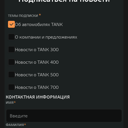
TANK Финансы
Сервис
Корпоративным клиентам
Специальные предложения
*
ТЕМЫ ПОДПИСКИ
Об автомобилях TANK
Моторные масла
TANK ФИНАНСЫ
О компании и предложениях
TANK Кредит
ЦИФРОВЫЕ СЕРВИСЫ TANK
Новости о TANK 300
TANK Лизинг
Цифровые сервисы TANK
TANK 500
TANK 700
Новости о TANK 400
TANK Страхование
Подписки
Веди за собой
Сила признан
от 6 499 000 ₽
от 10 199 
Новости о TANK 500
Новости о TANK 700
КОНТАКТНАЯ ИНФОРМАЦИЯ
ИМЯ
ФАМИЛИЯ