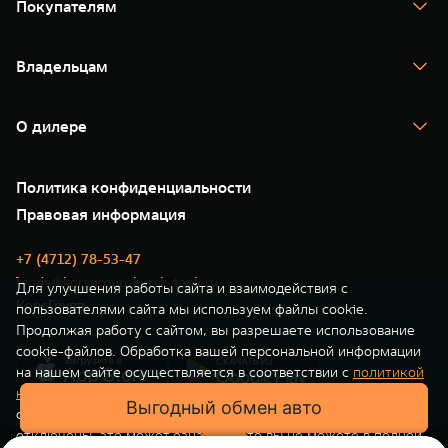
Покупателям
TANK 500
TANK 700
Спецпредложения
Тест-драйв
Владельцам
TANK Финансы
TANK Кредит
Гарантия
TANK Лизинг
Помощь на дороге
Корпоративным клиентам
О дилере
Новые цифровые сервисы TANK
Зарядные станции
Подписки
О нас
Специальные предложения
35 лет GWM
Сервис
Политика конфиденциальности
GWM ТЕХ ДЕНЬ
Нулевое ТО
Новости
Правовая информация
Моторные масла
+7 (4712) 78-53-47
leads@korsgroup-kursk-tank.ru
Для улучшения работы сайта и взаимодействия с
КорсГрупп
пользователями сайта мы используем файлы cookie.
Продолжая работу с сайтом, вы разрешаете использование
cookie-файлов. Обработка вашей персональной информации
на нашем сайте осуществляется в соответствии с
политикой
конфиденциальности
. Вы всегда можете отключить файлы
Выгодный обмен авто
Выгодный обмен авто
cookie в настройках вашего браузера. Если файлы cookie
отключены, это может означать, что вы не можете в полной