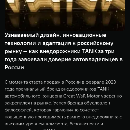
TANK Финансы
Сервис
Корпоративным клиентам
Специальные предложения
TANK 500
TANK 700
Моторные масла
Веди за собой
Сила признания
TANK ФИНАНСЫ
от 6 499 000 ₽
от 10 199 000 ₽
Узнаваемый дизайн, инновационные
TANK Кредит
ЦИФРОВЫЕ СЕРВИСЫ TANK
технологии и адаптация к российскому
рынку — как внедорожники TANK за три
TANK Лизинг
Цифровые сервисы TANK
года завоевали доверие автовладельцев в
TANK Страхование
Подписки
России
WEY 07
WEY 05
С момента старта продаж в России в феврале 2023
Расширяя границы комфорта
Эстетика нового времени
года премиальный бренд внедорожников TANK
от 6 149 000 ₽
от 5 699 000 ₽
автомобильного концерна Great Wall Motor уверенно
закрепился на рынке. Успех бренда обусловлен
философией, которая гармонично сочетает
повышенную проходимость рамного внедорожника с
высоким уровнем комфорта, безопасности и