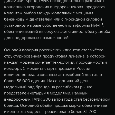
динамики. Бренд TANK последовательно развивает
WEY 80
WEY 80 Лаундж
концепцию «городских внедорожников», предлагая
Масштаб возможностей
Масштаб возможностей
клиентам выбор между моделями с мощным
от 6 449 000 ₽
от 8 099 000 ₽
бензиновым двигателем или с гибридной силовой
установкой на базе собственной платформы Hi4-T ¹,
обеспечивающей высокую эффективность без ущерба
для внедорожных возможностей.
Основой доверия российских клиентов стала чётко
структурированная продуктовая линейка, в которой
каждая модель сочетает технологии, проходимость и
комфорт. С момента старта продаж в России
количество реализованных автомобилей достигло
более 58 000 единиц. На сегодняшний день
модельный ряд бренда на российском рынке
представлен четырьмя моделями. Рамный
внедорожник TANK 300 за три года стал бестселлером
бренда. Основной объём продаж марки обеспечивает
именно эта модель – реализовано более 31 700