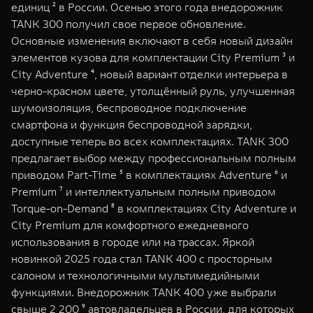
единиц ² в России. Осенью этого года внедорожник
TANK 300 получил свое первое обновление.
Основные изменения включают в себя новый дизайн
элементов кузова для комплектации City Premium ³ и
City Adventure ⁴, новый вариант отделки интерьера в
черно-красном цвете, утолщённый руль, улучшенная
шумоизоляция, беспроводное подключение
смартфона и функция беспроводной зарядки,
доступные теперь во всех комплектациях. TANK 300
предлагает выбор между профессиональным полным
приводом Part-Time ⁵ в комплектациях Adventure ⁶ и
Premium ⁷ и интеллектуальным полным приводом
Torque-on-Demand ⁸ в комплектациях City Adventure и
City Premium для комфортного ежедневного
использования в городе или на трассах. Яркой
новинкой 2025 года стал TANK 400 с просторным
салоном и технологичными мультимедийными
функциями. Внедорожник TANK 400 уже выбрали
свыше 2 200 ⁹ автовладельцев в России, для которых