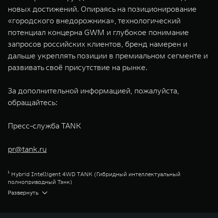
новых достижений. Опираясь на позиционирование
«городского внедорожника», технологический
потенциал концерна GWM и глубокое понимание
запросов российских клиентов, бренд намерен и
дальше укреплять позиции в премиальном сегменте и
развивать своё присутствие на рынке.
За дополнительной информацией, пожалуйста,
обращайтесь:
Пресс-служба TANK
pr@tank.ru
¹ Hybrid Intelligent 4WD TANK (Гибридный интеллектуальный
полноприводный Тэнк)
² Продажи за период Март 2023 г. – Ноябрь 2025 г.
Развернуть
³ Сити Премиум
⁴ Сити Эдвенчер
⁵ Парт-Тайм