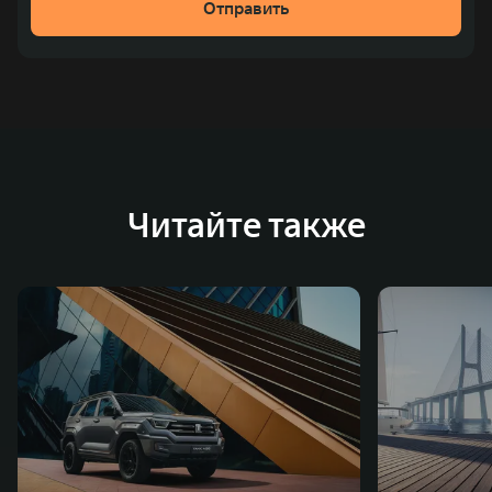
Отправить
место по объёмам продаж пикапов в Китае. На
сегодняшний день концерн GWM создал мировую
систему исследований и разработок, включая центры
в России, Китае, Японии, США, Германии, Индии,
Австрии и Южной Корее. Компания построила
глобальную систему «14+5», которая включает 10
внутренних производственных комплексов и 4
Читайте также
зарубежных – в России, Таиланде, Бразилии и Индии, а
также 5 предприятий по сборке автомобилей.