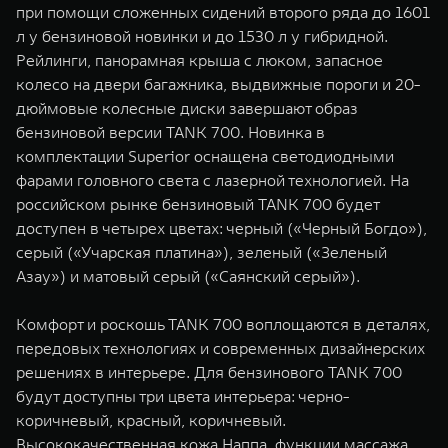
при помощи сложенных сидений второго ряда до 1601
л у бензиновой новинки и до 1530 л у гибридной.
Рейлинги, панорамная крыша с люком, запасное
колесо на двери багажника, выдвижные пороги и 20-
дюймовые колесные диски завершают образ
бензиновой версии TANK 700. Новинка в
комплектации Superior оснащена светодиодными
фарами головного света с лазерной технологией. На
российском рынке бензиновый TANK 700 будет
доступен в четырех цветах: черный («Черный Богдо»),
серый («Учарская платина»), зеленый («Зеленый
Азау») и матовый серый («Саянский серый»).
Комфорт и роскошь TANK 700 воплощаются в деталях,
передовых технологиях и современных дизайнерских
решениях в интерьере. Для бензинового TANK 700
будут доступны три цвета интерьера: черно-
коричневый, красный, коричневый.
Высококачественная кожа Наппа, функции массажа,