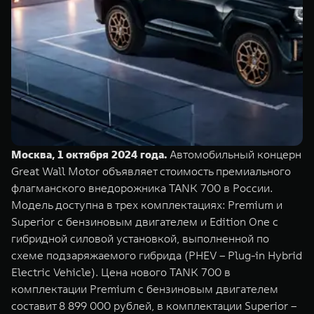
TANK Финансы
Сервис
Корпоративным клиентам
Специальные предложения
Моторные масла
TANK ФИНАНСЫ
TANK Кредит
ЦИФРОВЫЕ СЕРВИСЫ TANK
TANK Лизинг
Цифровые сервисы TANK
TANK 500
TANK 700
Москва, 1 октября 2024 года.
Автомобильный концерн
TANK Страхование
Подписки
Веди за собой
Сила признан
Great Wall Motor объявляет стоимость премиального
от 6 499 000 ₽
от 10 199 
флагманского внедорожника TANK 700 в России.
Модель доступна в трех комплектациях: Premium и
Superior с бензиновым двигателем и Edition One с
гибридной силовой установкой, выполненной по
схеме подзаряжаемого гибрида (PHEV – Plug-in Hybrid
Electric Vehicle). Цена нового TANK 700 в
комплектации Premium с бензиновым двигателем
составит 8 899 000 рублей, в комплектации Superior –