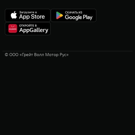
© ООО «Грейт Волл Мотор Рус»