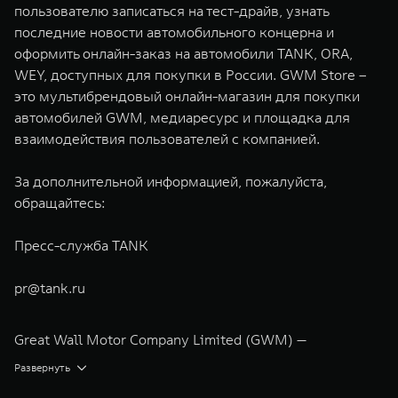
пользователю записаться на тест-драйв, узнать
последние новости автомобильного концерна и
оформить онлайн-заказ на автомобили TANK, ORA,
WEY, доступных для покупки в России. GWM Store –
это мультибрендовый онлайн-магазин для покупки
автомобилей GWM, медиаресурс и площадка для
взаимодействия пользователей с компанией.
За дополнительной информацией, пожалуйста,
обращайтесь:
Пресс-служба TANK
pr@tank.ru
Great Wall Motor Company Limited (GWM) —
глобальный производитель внедорожников,
Развернуть
кроссоверов и пикапов, специализирующийся на