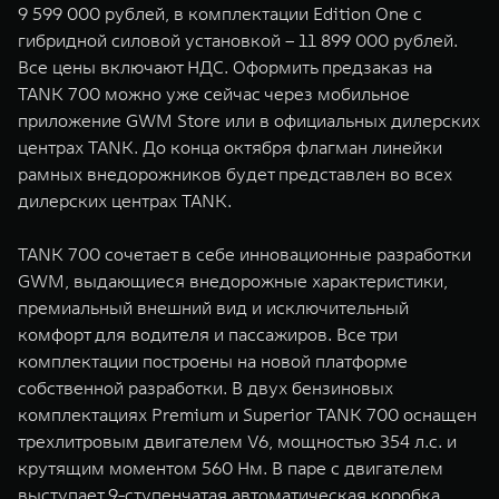
9 599 000 рублей, в комплектации Edition One с
WEY 07
WEY 05
гибридной силовой установкой – 11 899 000 рублей.
Расширяя границы комфорта
Эстетика нов
Все цены включают НДС. Оформить предзаказ на
от 6 149 000 ₽
от 5 699 0
TANK 700 можно уже сейчас через мобильное
приложение GWM Store или в официальных дилерских
центрах TANK. До конца октября флагман линейки
рамных внедорожников будет представлен во всех
дилерских центрах TANK.
TANK 700 сочетает в себе инновационные разработки
GWM, выдающиеся внедорожные характеристики,
премиальный внешний вид и исключительный
WEY 80
WEY 80 
комфорт для водителя и пассажиров. Все три
Масштаб возможностей
Масштаб воз
комплектации построены на новой платформе
от 6 449 000 ₽
от 8 099 
собственной разработки. В двух бензиновых
комплектациях Premium и Superior TANK 700 оснащен
трехлитровым двигателем V6, мощностью 354 л.с. и
крутящим моментом 560 Нм. В паре с двигателем
выступает 9-ступенчатая автоматическая коробка