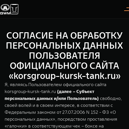
СОГЛАСИЕ НА ОБРАБОТКУ
Покупателям
Владельцам
О дилере
Модели
ПЕРСОНАЛЬНЫХ ДАННЫХ
ПОЛЬЗОВАТЕЛЯ
ВЫБОР АВТОМОБИЛЯ
ГАРАНТИЯ И ПОДДЕРЖКА
ИНФОРМАЦИЯ
ОФИЦИАЛЬНОГО САЙТА
Спецпредложения
Гарантия
О нас
«korsgroup-kursk-tank.ru»
Конфигуратор
Помощь на дороге
35 лет GWM
Я, являясь Пользователем официального сайта
korsgroup-kursk-tank.ru
(далее – Субъект
Тест-драйв
GWM ТЕХ ДЕНЬ
TANK 300
TANK 400
СЕРВИС
персональных данных и/или Пользователь)
свободно,
Следуй за открытиями
За пределы возможного
Зарядные станции
Новости
своей волей и в своем интересе, в соответствии с
от 3 999 000 ₽
от 5 599 000 ₽
Калькулятор ТО
Федеральным законом от 27.07.2006 N 152 - ФЗ «О
персональных данных», посредством проставления
Нулевое ТО
ПОКУПКА АВТОМОБИЛЯ
«галочки» в соответствующем чек – боксе на