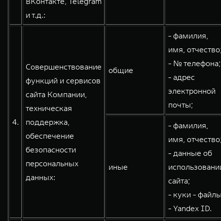
ВКонтакте, Telegram
и т.д.:
- фамилия,
имя, отчество
- № телефона;
Совершенствование
общие
- адрес
функций и сервисов
электронной
сайта Компании,
почты;
техническая
4.
поддержка,
- фамилия,
обеспечение
имя, отчество
безопасности
- данные об
персональных
иные
использовани
данных:
сайта;
- куки - файлы
- Yandex ID.