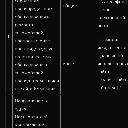
сервисного,
- № телефона;
общие
WEY 80
WEY 80 Лаундж
послепродажного
- адрес
Масштаб возможностей
Масштаб возможностей
обслуживания и
электронной
от 6 449 000 ₽
от 8 099 000 ₽
ремонта
почты;
автомобилей,
1.
- фамилия,
предоставление
имя, отчество
иных видов услуг
- данные об
по техническому
иные
использовани
обслуживанию
сайта;
автомобилей
- куки - файлы
посредством записи
- Yandex ID.
на сайте Компании:
Направление в
адрес
Пользователей
уведомлений,