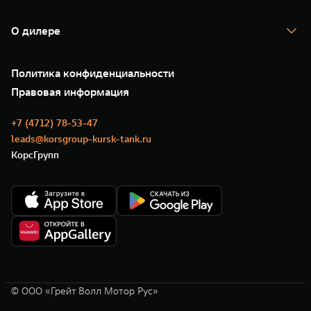
TANK Кредит
Гарантия
TANK Лизинг
Помощь на дороге
Корпоративным клиентам
О дилере
Новые цифровые сервисы TANK
Зарядные станции
Подписки
О нас
Специальные предложения
35 лет GWM
Сервис
Политика конфиденциальности
GWM ТЕХ ДЕНЬ
Нулевое ТО
Новости
Правовая информация
Моторные масла
+7 (4712) 78-53-47
leads@korsgroup-kursk-tank.ru
КорсГрупп
© ООО «Грейт Волл Мотор Рус»