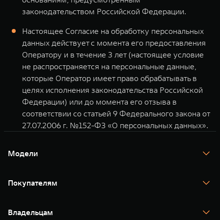
законодательством Российской Федерации.
Настоящее Согласие на обработку персональных
данных действует с момента его предоставления
Оператору и в течение 3 лет (настоящее условие
не распространяется на персональные данные,
которые Оператор имеет право обрабатывать в
целях исполнения законодательства Российской
Федерации) или до момента его отзыва в
соответствии со статьей 9 Федерального закона от
27.07.2006 г. №152-ФЗ «О персональных данных».
Модели
TANK 300
TANK 400
Покупателям
TANK 500
TANK 700
Спецпредложения
Тест-драйв
Владельцам
TANK Финансы