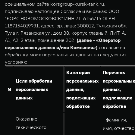
TANK Финансы
Сервис
официальном сайте korsgroup-kursk-tank.ru,
подписываю настоящее Согласие и выражаю ООО
Корпоративным клиентам
Специальные предложения
"КОРС НОВОМОСКОВСК" ИНН 7116156715 ОГРН
TANK 500
TANK 700
1187154019931, адрес юр. лица: 300012, Тульская обл,
Моторные масла
Веди за собой
Сила признания
TANK ФИНАНСЫ
Тула г, Рязанская ул, дом 38, корпус главный, ЛИТ. А,
от 6 499 000 ₽
от 10 199 000 ₽
А1, А2, 2 этаж, помещение 202
(далее - «Оператор
TANK Кредит
ЦИФРОВЫЕ СЕРВИСЫ TANK
персональных данных и/или Компания»)
согласие на
TANK Лизинг
Цифровые сервисы TANK
обработку моих персональных данных на следующих
условиях:
TANK Страхование
Подписки
Категории
Перечень
Цели обработки
персональных
персональных
WEY 07
WEY 05
N
персональных
данных,
данных,
Расширяя границы комфорта
Эстетика нового времени
от 6 149 000 ₽
от 5 699 000 ₽
данных
подлежащих
подлежащих
обработке
обработке
Оказание
- фамилия,
технического,
имя, отчество