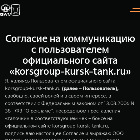
Согласие на коммуникацию
Покупателям
Владельцам
О дилере
Модели
с пользователем
официального сайта
ВЫБОР АВТОМОБИЛЯ
ГАРАНТИЯ И ПОДДЕРЖКА
ИНФОРМАЦИЯ
«korsgroup-kursk-tank.ru»
Спецпредложения
Гарантия
О нас
Я, являясь Пользователем официального сайта
Конфигуратор
Помощь на дороге
35 лет GWM
korsgroup-kursk-tank.ru
(далее – Пользователь),
свободно, своей волей и в своем интересе, в
TANK 300
TANK 400
Тест-драйв
GWM ТЕХ ДЕНЬ
соответствии с Федеральным законом от 13.03.2006 N
СЕРВИС
Следуй за открытиями
За пределы возможного
38 - ФЗ “О рекламе”, посредством проставления
Зарядные станции
Новости
от 3 999 000 ₽
от 5 599 000 ₽
Калькулятор ТО
«галочки» в соответствующем чек – боксе на
официальном сайте korsgroup-kursk-tank.ru,
Нулевое ТО
ПОКУПКА АВТОМОБИЛЯ
подписываю настоящее Согласие и выражаю ООО