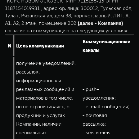
"КОРС НОВОМОСКОВСК" ИНН 7116156715 ОГРН
TANK Финансы
Сервис
1187154019931 , адрес юр. лица: 300012, Тульская обл,
Корпоративным клиентам
Специальные предложения
Тула г, Рязанская ул, дом 38, корпус главный, ЛИТ. А,
TANK 500
TANK 700
А1, А2, 2 этаж, помещение 202
(далее - Компания)
Моторные масла
Веди за собой
Сила признания
согласие на коммуникацию на следующих условиях:
TANK ФИНАНСЫ
от 6 499 000 ₽
от 10 199 000 ₽
Коммуникационные
TANK Кредит
ЦИФРОВЫЕ СЕРВИСЫ TANK
N
Цель коммуникации
каналы
TANK Лизинг
Цифровые сервисы TANK
получение уведомлений,
TANK Страхование
Подписки
рассылок,
информационных и
WEY 07
WEY 05
рекламных сообщений и
- push–
Расширяя границы комфорта
Эстетика нового времени
от 6 149 000 ₽
от 5 699 000 ₽
материалов в том числе,
уведомления;
но не ограничиваясь, о
- e–mail сообщения;
продукции и услугах
- почтовая
Компании, наличии
рассылка;
специальных
- sms и mms–