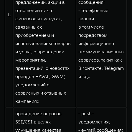
предложений, акций в
сообщения;
WEY 80
WEY 80 Лаундж
отношении них, о
- телефонные
Масштаб возможностей
Масштаб возможностей
1.
от 6 449 000 ₽
от 8 099 000 ₽
финансовых услугах,
звонки
связанных с
в том числе
приобретением и
посредством
использованием товаров
информационно
и услуг, о проведении
-коммуникационных
мероприятий,
сервисов, таких как
презентаций, о новостях
ВКонтакте, Telegram
брендов HAVAL, GWM;
и т.д..
уведомлений о
сервисных и отзывных
кампаниях
проведение опросов
- push–
SSI/CSI в целях
уведомления;
улучшения качества
- e–mail сообщения;