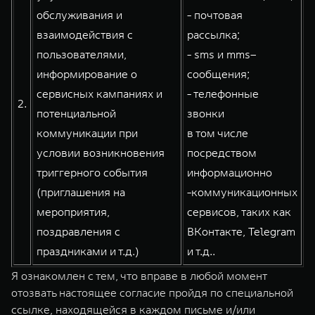
обслуживания и
- почтовая
взаимодействия с
рассылка;
пользователями,
- sms и mms–
информирование о
сообщения;
сервисных кампаниях и
- телефонные
2.
потенциальной
звонки
коммуникации при
в том числе
условии возникновения
посредством
триггерного события
информационно
(приглашения на
-коммуникационных
мероприятия,
сервисов, таких как
поздравления с
ВКонтакте, Telegram
праздниками и т.д.)
и т.д..
Я ознакомлен с тем, что вправе в любой момент
отозвать настоящее согласие пройдя по специальной
ссылке, находящейся в каждом письме и/или