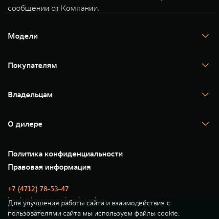
сообщении от Компании.
Модели
TANK 300
TANK 400
Покупателям
TANK 500
TANK 700
Спецпредложения
Тест-драйв
Владельцам
TANK Финансы
TANK Кредит
Гарантия
TANK Лизинг
Помощь на дороге
Корпоративным клиентам
О дилере
Новые цифровые сервисы TANK
Зарядные станции
Подписки
О нас
Специальные предложения
35 лет GWM
Сервис
Политика конфиденциальности
GWM ТЕХ ДЕНЬ
Нулевое ТО
Новости
Правовая информация
Моторные масла
+7 (4712) 78-53-47
leads@korsgroup-kursk-tank.ru
Для улучшения работы сайта и взаимодействия с
КорсГрупп
пользователями сайта мы используем файлы cookie.